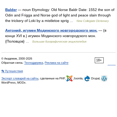
Balder
— noun Etymology: Old Norse Baldr Date: 1552 the son of
Odin and Frigga and Norse god of light and peace slain through
the trickery of Loki by a mistletoe sprig …
New Collegiate Dictionary
Антоний, игумен Модинского новгородского мон.
— (в
конце XVI в.) игумен Модинского новгородского мон.
{Половцов} …
Большая биографическая энциклопедия
© Академик, 2000-2026
18+
Обратная связь:
Техподдержка
,
Реклама на сайте
👣 Путешествия
Экспорт словарей на сайты
, сделанные на PHP,
Joomla,
Drupal,
WordPress, MODx.