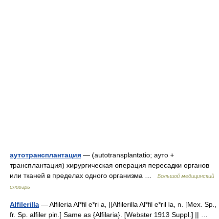
аутотрансплантация
— (autotransplantatio; ауто +
трансплантация) хирургическая операция пересадки органов
или тканей в пределах одного организма …
Большой медицинский
словарь
Alfilerilla
— Alfileria Al*fil e*ri a, ||Alfilerilla Al*fil e*ril la, n. [Mex. Sp.,
fr. Sp. alfiler pin.] Same as {Alfilaria}. [Webster 1913 Suppl.] || …