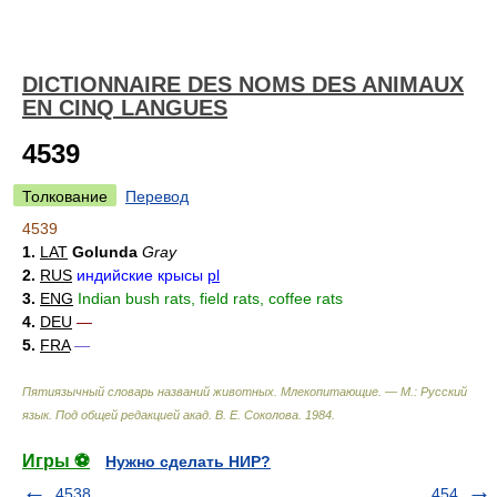
DICTIONNAIRE DES NOMS DES ANIMAUX
EN CINQ LANGUES
4539
Толкование
Перевод
4539
1.
LAT
Golunda
Gray
2.
RUS
индийские крысы
pl
3.
ENG
Indian bush rats, field rats, coffee rats
4.
DEU
—
5.
FRA
—
Пятиязычный словарь названий животных. Млекопитающие. — М.: Русский
язык
.
Под общей редакцией акад. В. Е. Соколова
.
1984
.
Игры ⚽
Нужно сделать НИР?
4538
454