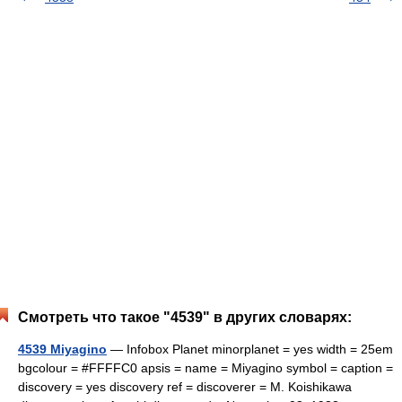
Смотреть что такое "4539" в других словарях:
4539 Miyagino
— Infobox Planet minorplanet = yes width = 25em
bgcolour = #FFFFC0 apsis = name = Miyagino symbol = caption =
discovery = yes discovery ref = discoverer = M. Koishikawa