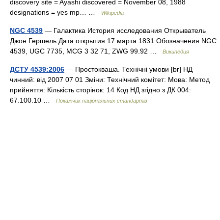
discovery site = Ayashi discovered = November 08, 1988
designations = yes mp… …
Wikipedia
NGC 4539
— Галактика История исследования Открыватель
Джон Гершель Дата открытия 17 марта 1831 Обозначения NGC
4539, UGC 7735, MCG 3 32 71, ZWG 99.92 …
Википедия
ДСТУ 4539:2006
— Простокваша. Технічні умови [br] НД
чинний: від 2007 07 01 Зміни: Технічний комітет: Мова: Метод
прийняття: Кількість сторінок: 14 Код НД згідно з ДК 004:
67.100.10 …
Покажчик національних стандартів